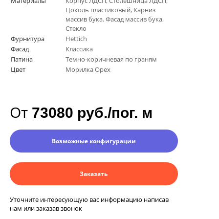
Материалы
Корпус ЛДСП, Столешница ЛДСП,
Цоколь пластиковый, Карниз
массив бука. Фасад массив бука,
Стекло
Фурнитура
Hettich
Фасад
Классика
Патина
Темно-коричневая по граням
Цвет
Морилка Орех
От
73080 руб./пог. м
Возможные конфигурации
Заказать
Уточните интересующую вас информацию написав
нам или заказав звонок