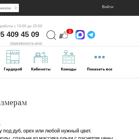
Войти
заказа
работы с 10:00 до 20:00
0
5 409 45 09
перезвонить мне
Гардероб
Кабинеты
Комоды
Показать все
размерам
.
 под дуб, орех или любой нужный цвет.
моды, спальни из массива ольхи с расчетом цены