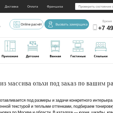
Доставка
Оплата
Франшиза
Проверить состояние 
Время 
Online расчёт
Вызвать замерщика
о
+7 49
Прихожие
Детские
Ванная
Гостиные
Спальни
Элитная
Серванты и
Офис
Наши
Отзывы
из массива ольхи под заказ по вашим 
мебель
буфеты
последние
работы
готавливается под размеры и задачи конкретного интерьера
нной текстурой и теплыми оттенками, подбираем тонировку
новка по Москве и области. В каталоге — кухни, шкафы, ко