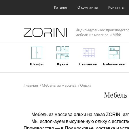
Каталог
О компании
Контакты
Индивидуальное производств
мебели из массива и МДФ
Шкафы
Кухни
Стеллажи
Библиотеки
Главная
Мебель из массива
Ольха
Фасады
Торговое
Мягкая
Мебель из
Мебель 
оборудование
мебель
массива
Мебель из массива ольхи на заказ ZORINI из
Мы используем высушенную ольху с естестве
Производство — в Подмосковье, доставка и уста