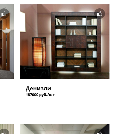
Денизли
187000 руб./шт