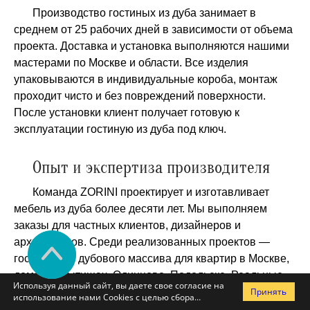
Производство гостиных из дуба занимает в
среднем от 25 рабочих дней в зависимости от объема
проекта. Доставка и установка выполняются нашими
мастерами по Москве и области. Все изделия
упаковываются в индивидуальные короба, монтаж
проходит чисто и без повреждений поверхности.
После установки клиент получает готовую к
эксплуатации гостиную из дуба под ключ.
Опыт и экспертиза производителя
Команда ZORINI проектирует и изготавливает
мебель из дуба более десяти лет. Мы выполняем
заказы для частных клиентов, дизайнеров и
архитекторов. Среди реализованных проектов —
гостиные из дубового массива для квартир в Москве,
домов в Мытищах, Одинцово, Подольске. Реальные
Используя данный сайт, вы даете свое согласие на
Принять
фотографии подтверждают качество исполнения и
использование нами Cookies с целью сбора
точность сборки. Наши мастера владеют
статистики посещаемости сайта и предоставления