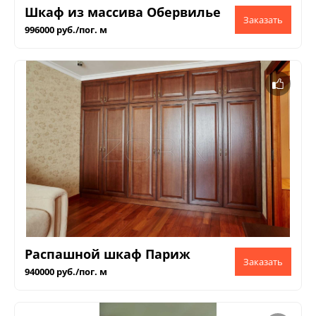
Шкаф из массива Обервилье
996000 руб./пог. м
Распашной шкаф Париж
940000 руб./пог. м