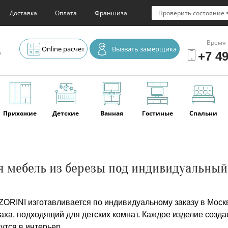
Доставка
Оплата
Франшиза
Проверить состояние 
Время 
Online расчёт
Вызвать замерщика
о
+7 49
Прихожие
Детские
Ванная
Гостиные
Спальни
Элитная
Серванты и
Офис
Наши
Отзывы
я мебель из березы под индивидуальный
мебель
буфеты
последние
работы
 ZORINI изготавливается по индивидуальному заказу в Мос
аха, подходящий для детских комнат. Каждое изделие созд
утся в интерьер.