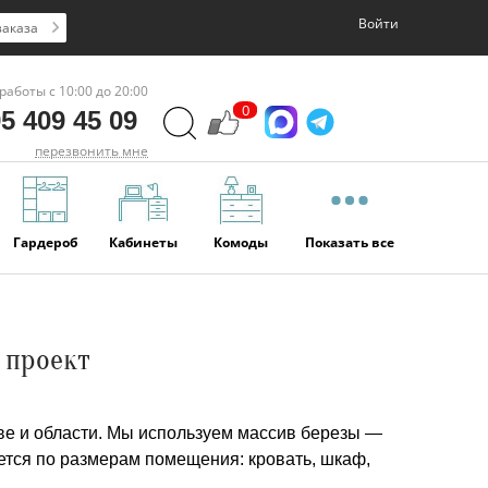
Войти
заказа
работы с 10:00 до 20:00
0
5 409 45 09
перезвонить мне
Гардероб
Кабинеты
Комоды
Показать все
 проект
кве и области. Мы используем массив березы —
ается по размерам помещения: кровать, шкаф,