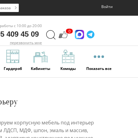
Войти
заказа
работы с 10:00 до 20:00
0
5 409 45 09
перезвонить мне
Гардероб
Кабинеты
Комоды
Показать все
рьеру
ируем корпусную мебель под интерьер
м ЛДСП, МДФ, шпон, эмаль и массив,