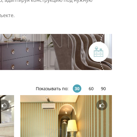
ТВ, адаптируя конструкцию под нужную
ъекте.
Показывать по:
30
60
90