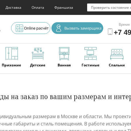
Доставка
Оплата
Франшиза
Проверить состояние 
Время 
Online расчёт
Вызвать замерщика
о
+7 49
Прихожие
Детские
Ванная
Гостиные
Спальни
Элитная
Серванты и
Офис
Наши
Отзывы
ды на заказ по вашим размерам и инте
мебель
буфеты
последние
работы
ндивидуальным размерам в Москве и области. Мы проект
очные габариты и стиль помещения. В работе используе