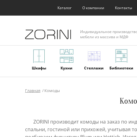
Каталог
О компании
Контакты
Индивидуальное производств
мебели из массива и МДФ
Шкафы
Кухни
Стеллажи
Библиотеки
Главная
Комоды
Фасады
Торговое
Мягкая
Мебель из
Комо
оборудование
мебель
массива
ZORINI производит комоды на заказ по и
спальни, гостиной или прихожей, учитывая т