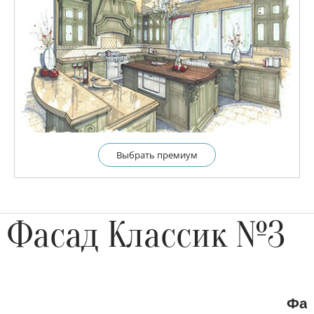
Выбрать премиум
Фасад Классик №3
Фас