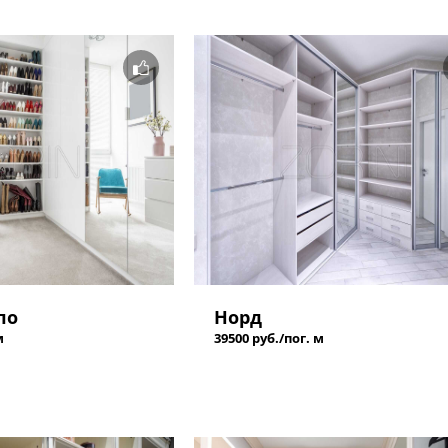
ло
Норд
м
39500 руб./пог. м