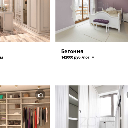
Бегония
 м
142000 руб./пог. м