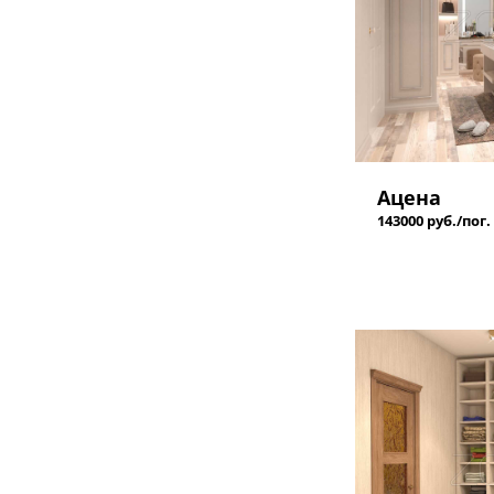
Ацена
143000 руб./пог.