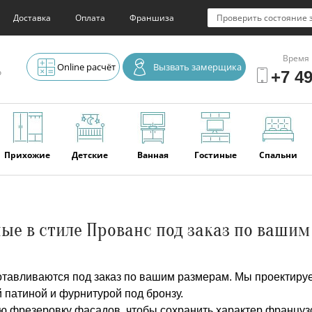
Доставка
Оплата
Франшиза
Проверить состояние 
Время 
Online расчёт
Вызвать замерщика
о
+7 49
Прихожие
Детские
Ванная
Гостиные
Спальни
Элитная
Серванты и
Офис
Наши
Отзывы
ые в стиле Прованс под заказ по ваши
мебель
буфеты
последние
работы
отавливаются под заказ по вашим размерам. Мы проектиру
 патиной и фурнитурой под бронзу.
ю фрезеровку фасадов, чтобы сохранить характер французс