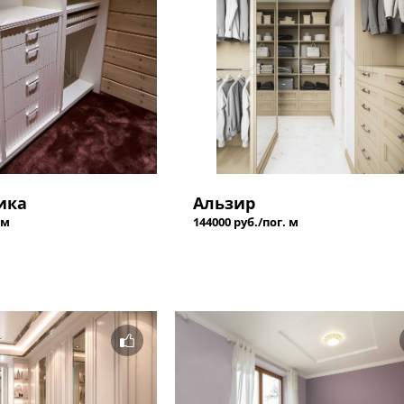
ика
Альзир
 м
144000 руб./пог. м