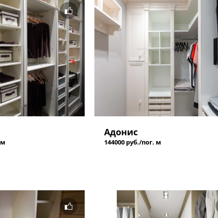
Адонис
 м
144000 руб./пог. м