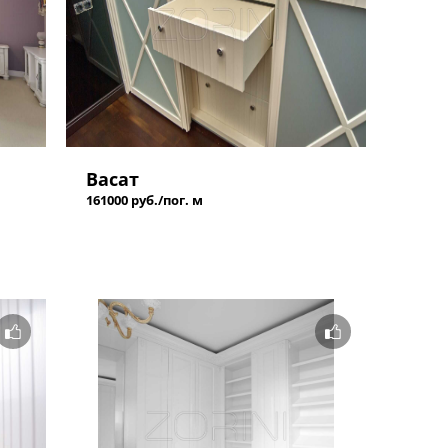
Васат
161000 руб./пог. м