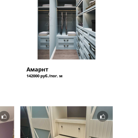
Амарнт
142000 руб./пог. м