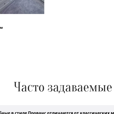
 м
Часто задаваемые
бные в стиле Прованс отличаются от классических 