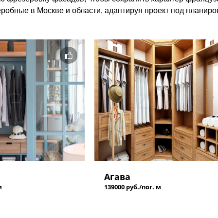
робные в Москве и области, адаптируя проект под планиро
Агава
м
139000 руб./пог. м