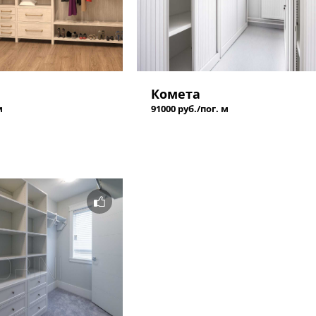
Комета
м
91000 руб./пог. м