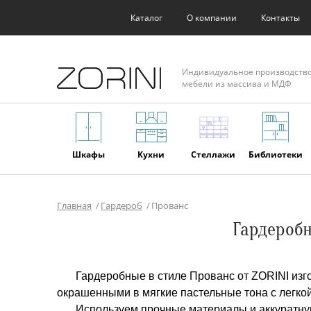
Каталог
О компании
Контакты
Индивидуальное производств
мебели из массива и МДФ
Шкафы
Кухни
Стеллажи
Библиотеки
Главная
Гардероб
Прованс
Фасады
Торговое
Мягкая
Мебель из
Гардеробн
оборудование
мебель
массива
Гардеробные в стиле Прованс от ZORINI изг
окрашенными в мягкие пастельные тона с легкой
Используем прочные материалы и аккуратну