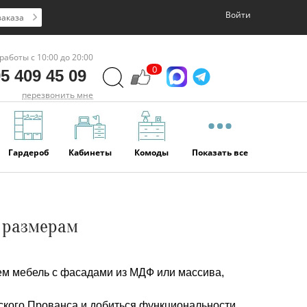
Войти
заказа
работы с 10:00 до 20:00
0
5 409 45 09
перезвонить мне
Гардероб
Кабинеты
Комоды
Показать все
м размерам
ем мебель с фасадами из МДФ или массива,
кого Прованса и добиться функциональности.