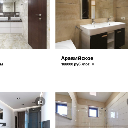
Аравийское
 м
188000 руб./пог. м