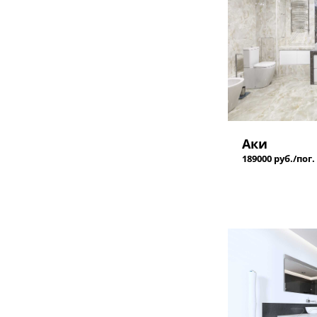
Аки
189000 руб./пог.