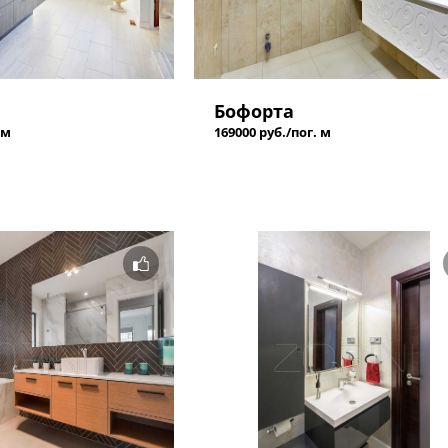
Бофорта
 м
169000 руб./пог. м