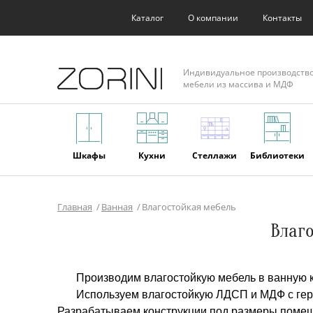
Каталог
О компании
Контакты
Индивидуальное производств
мебели из массива и МДФ
Шкафы
Кухни
Стеллажи
Библиотеки
Главная
Ванная
Влагостойкая мебель
Фасады
Торговое
Мягкая
Мебель из
Влаго
оборудование
мебель
массива
Производим влагостойкую мебель в ванную ко
Используем влагостойкую ЛДСП и МДФ с гер
Разрабатываем конструкции под размеры помещ