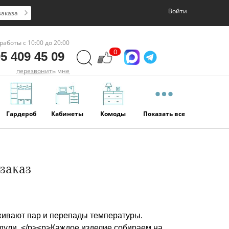
Войти
заказа
работы с 10:00 до 20:00
0
5 409 45 09
перезвонить мне
Гардероб
Кабинеты
Комоды
Показать все
 заказ
живают пар и перепады температуры.
ули. </p><p>Каждое изделие собираем на