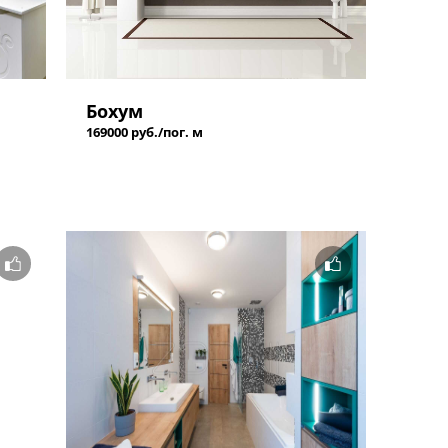
Бохум
169000 руб./пог. м