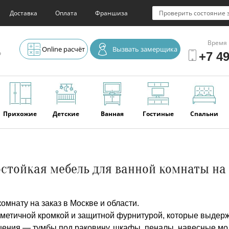
Доставка
Оплата
Франшиза
Проверить состояние 
Время 
Online расчёт
Вызвать замерщика
о
+7 49
Прихожие
Детские
Ванная
Гостиные
Спальни
Элитная
Серванты и
Офис
Наши
Отзывы
стойкая мебель для ванной комнаты на
мебель
буфеты
последние
работы
мнату на заказ в Москве и области.
метичной кромкой и защитной фурнитурой, которые выдер
ения — тумбы под раковину, шкафы, пеналы, навесные мод