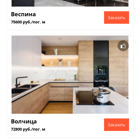
Веспина
75600 руб./пог. м
Волчица
72800 руб./пог. м