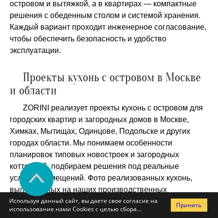
островом и вытяжкой, а в квартирах — компактные
решения с обеденным столом и системой хранения.
Каждый вариант проходит инженерное согласование,
чтобы обеспечить безопасность и удобство
эксплуатации.
Проекты кухонь с островом в Москве
и области
ZORINI реализует проекты кухонь с островом для
городских квартир и загородных домов в Москве,
Химках, Мытищах, Одинцове, Подольске и других
городах области. Мы понимаем особенности
планировок типовых новостроек и загородных
коттеджей, подбираем решения под реальные
условия помещений. Фото реализованных кухонь,
выполненных на наших производственных
Используя данный сайт, вы даете свое согласие на
мощностях, демонстрируют сочетание эргономики,
Принять
использование нами Cookies с целью сбора
аккуратных линий и технологичности. Все изделия
статистики посещаемости сайта и предоставления