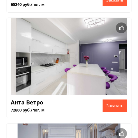
65240 руб./пог. м
Анта Ветро
72800 руб./пог. м