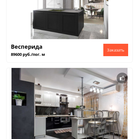
Весперида
89600 руб./пог. м