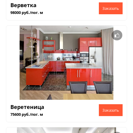
Верветка
98000 руб./пог. м
Веретеница
75600 руб./пог. м