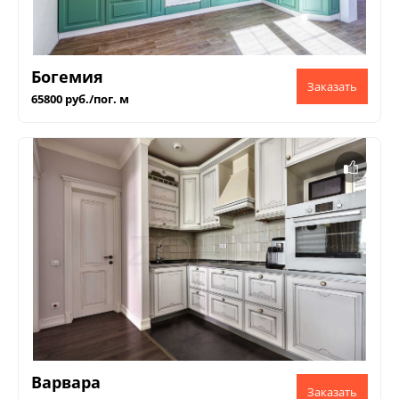
Богемия
65800 руб./пог. м
Варвара