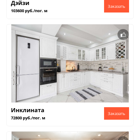
Дэйзи
103600 руб./пог. м
Инклината
72800 руб./пог. м