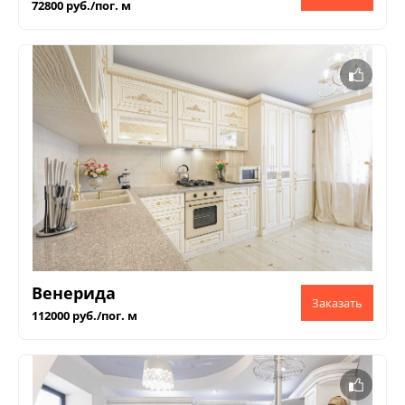
72800 руб./пог. м
Венерида
112000 руб./пог. м