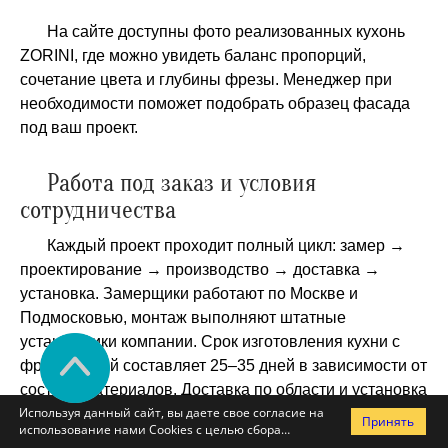
На сайте доступны фото реализованных кухонь
ZORINI, где можно увидеть баланс пропорций,
сочетание цвета и глубины фрезы. Менеджер при
необходимости поможет подобрать образец фасада
под ваш проект.
Работа под заказ и условия
сотрудничества
Каждый проект проходит полный цикл: замер →
проектирование → производство → доставка →
установка. Замерщики работают по Москве и
Подмосковью, монтаж выполняют штатные
установщики компании. Срок изготовления кухни с
фрезеровкой составляет 25–35 дней в зависимости от
состава материалов. Доставка по области и установка
Используя данный сайт, вы даете свое согласие на
входят в договор, что исключает риски для клиента и
Принять
использование нами Cookies с целью сбора
гарантирует точный результат по срокам.
статистики посещаемости сайта и предоставления