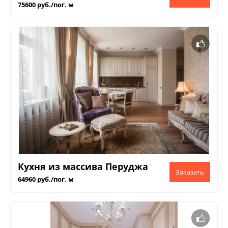
75600 руб./пог. м
Кухня из массива Перуджа
64960 руб./пог. м