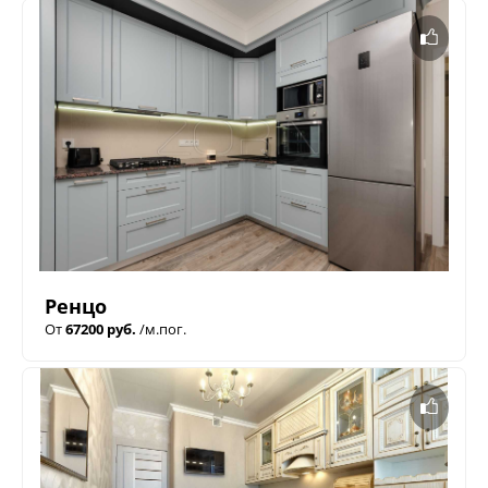
Ренцо
От
67200 руб.
/м.пог.