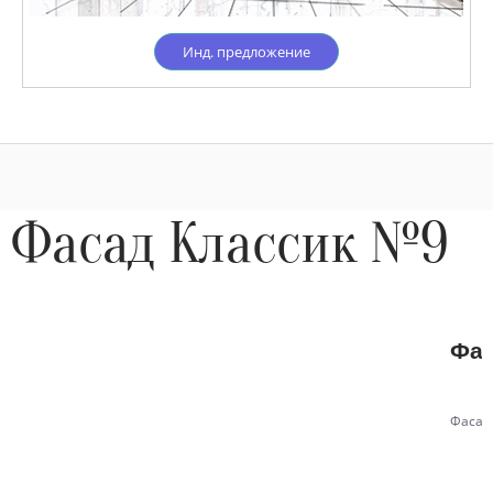
Инд. предложение
Фасад Классик №9
Фас
Фасад