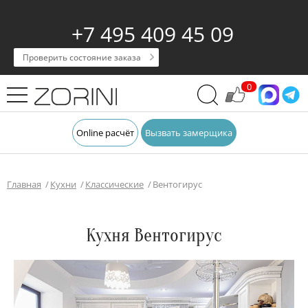
+7 495 409 45 09
Проверить состояние заказа
0
Online расчёт
Вызвать замерщика
Главная
Кухни
Классические
Вентогирус
Кухня Вентогирус