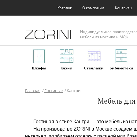
Каталог
О компании
Контакты
Индивидуальное производств
мебели из массива и МДФ
Шкафы
Кухни
Стеллажи
Библиотеки
Главная
Гостиные
Кантри
Фасады
Торговое
Мягкая
Мебель из
Мебель для
оборудование
мебель
массива
Гостиная в стиле Кантри — это мебель из на
На производстве ZORINI в Москве создаем ш
интерьер, подбираем отделку с патиной или бра