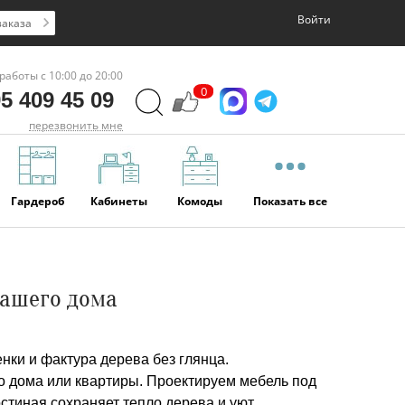
Войти
заказа
работы с 10:00 до 20:00
0
5 409 45 09
перезвонить мне
Гардероб
Кабинеты
Комоды
Показать все
вашего дома
нки и фактура дерева без глянца.
о дома или квартиры. Проектируем мебель под
стиная сохраняет тепло дерева и уют