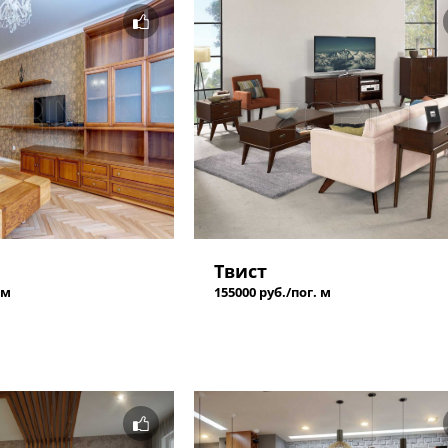
Твист
 м
155000 руб./пог. м