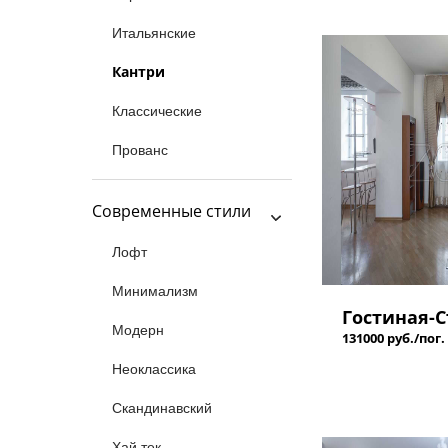
Итальянские
Кантри
Классические
Прованс
Современные стили
Лофт
Минимализм
Гостиная-С
Модерн
131000 руб./пог.
Неоклассика
Скандинавский
Хай тек