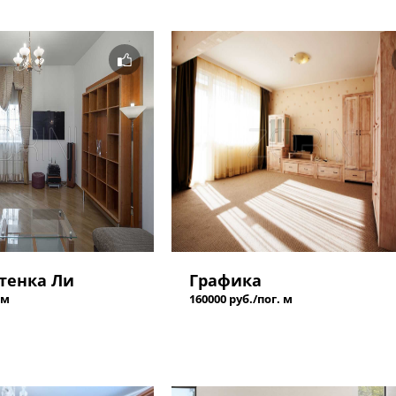
тенка Ли
Графика
 м
160000 руб./пог. м