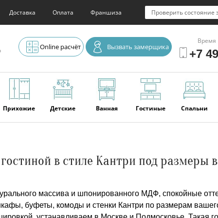
Доставка
Оплата
Франшиза
Проверить состояние 
Время 
Online расчёт
Вызвать замерщика
о
+7 49
Прихожие
Детские
Ванная
Гостиные
Спальни
Элитная
Серванты и
Офис
Наши
Отзывы
 гостиной в стиле Кантри под размеры 
мебель
буфеты
последние
работы
турального массива и шпонированного МДФ, спокойные отте
кафы, буфеты, комоды и стенки Кантри по размерам вашег
шировкой, устанавливаем в Москве и Подмосковье. Такая го