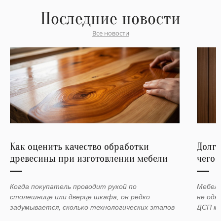
Последние новости
Все новости
Как оценить качество обработки
Долго
древесины при изготовлении мебели
чего 
Когда покупатель проводит рукой по
Мебель
столешнице или дверце шкафа, он редко
не одн
задумывается, сколько технологических этапов
ДСП мо
прошла древесина, прежде чем стать мебелью.
через 