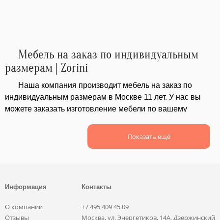
А ведь именно от качества обработки — ..
сроке 
Мебель на заказ по индивидуальным
размерам | Zorini
Наша компания производит мебель на заказ по
индивидуальным размерам в Москве 11 лет. У нас вы
можете заказать изготовление мебели по вашему
проекту или из каталога, а можем воссоздать дизайн по
фотографии. Наша команда предложит вам
Показать ещё
оригинальный дизайн мебели, а опытные мастера
изготовят все точно в срок и проведут сборку
качественно. Мы изготавливаем такую мебель, чтобы
Отзывы
наши изделия радовали вас долгие годы.
Информация
Контакты
наших покупателей
лучше всего расскажут о качестве
нашей мебели и об отношении.
О компании
+7 495 409 45 09
Отзывы
Москва, ул. Энергетиков, 14А, Дзержинский