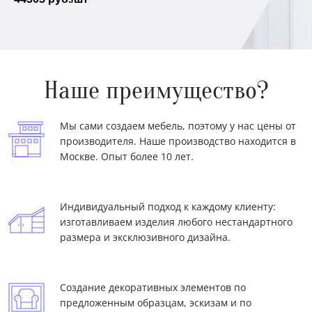
размерам
Шкафы в стиле Арт-Деко под индивидуальный
проект
Шкафы в стиле барокко от производителя под
ваш интерьер
Наше преимущество?
Шкафы в стиле модерн под размеры и интерьер
Шкафы в классическом стиле под заказ
Мы сами создаем мебель, поэтому у нас цены от
Белые шкафы на заказ под размеры и
производителя. Наше производство находится в
планировку
Москве. Опыт более 10 лет.
Индивидуальный подход к каждому клиенту:
изготавливаем изделия любого нестандартного
размера и эксклюзивного дизайна.
Создание декоративных элементов по
предложенным образцам, эскизам и по