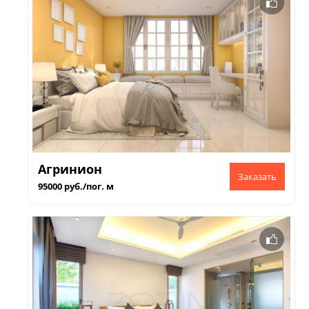
Агринион
95000 руб./пог. м