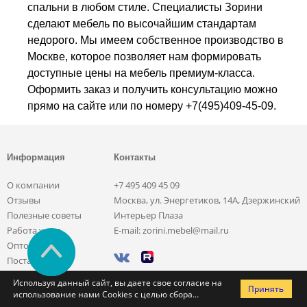
спальни в любом стиле. Специалисты Зорини
сделают мебель по высочайшим стандартам
недорого. Мы имеем собственное производство в
Москве, которое позволяет нам формировать
доступные цены на мебель премиум-класса.
Оформить заказ и получить консультацию можно
прямо на сайте или по номеру +7(495)409-45-09.
Информация
Контакты
О компании
+7 495 409 45 09
Отзывы
Москва, ул. Энергетиков, 14А, Дзержинский
Полезные советы
Интерьер Плаза
Работа у нас
E-mail: zorini.mebel@mail.ru
Оптовикам
Поставщикам
Обмен и возврат
© 2026 ООО «ЗОРИНИ»
Используя данный сайт, вы даете свое согласие на
Принять
Карта сайта
использование нами Cookies с целью сбора
Политика
статистики посещаемости сайта и предоставления