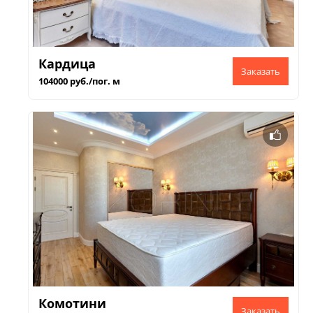
Кардица
104000 руб./пог. м
Комотини