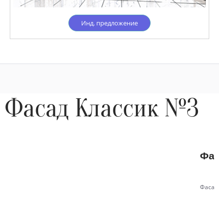
Инд. предложение
Фасад Классик №3
Фас
Фасад