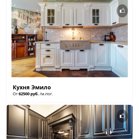
Кухня Эмило
От
62500 руб.
/м.пог.