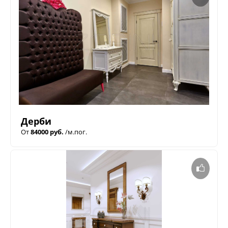
Дерби
От
84000 руб.
/м.пог.