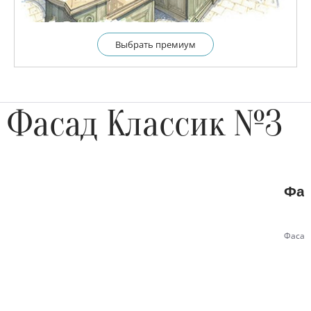
Выбрать премиум
Фасад Классик №3
Фас
Фасад