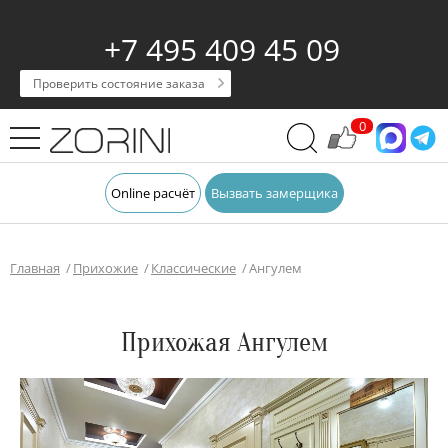
+7 495 409 45 09
Проверить состояние заказа
0
Online расчёт
Вызвать замерщика
Главная
Прихожие
Классические
Ангулем
Прихожая Ангулем