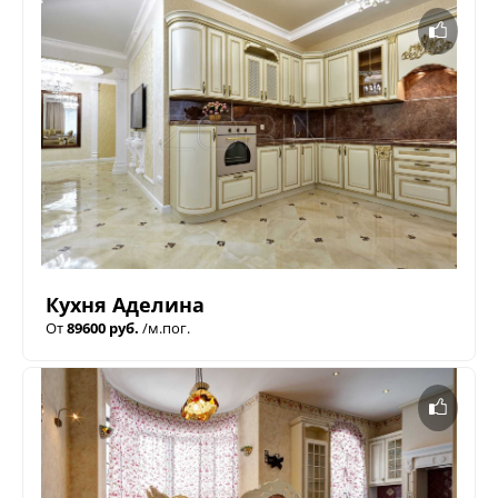
Кухня Аделина
От
89600 руб.
/м.пог.