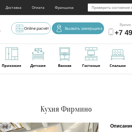
Доставка
Оплата
Франшиза
Проверить состояние 
Время 
Online расчёт
Вызвать замерщика
о
+7 49
Прихожие
Детские
Ванная
Гостиные
Спальни
Элитная
Серванты и
Офис
Наши
Отзывы
мебель
буфеты
последние
работы
Кухня Фирмино
Описани