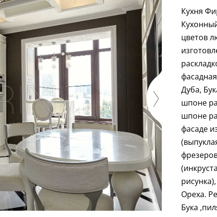
Кухня Фи
Кухонный
цветов л
изготовл
раскладк
фасадная
Дуба, Бук
шпоне ра
шпоне ра
фасаде и
(выпукла
фрезеров
(инкруст
рисунка),
Ореха. Р
Бука ,пил