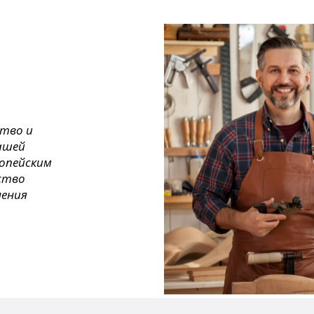
ство и
ашей
ропейским
ество
нения