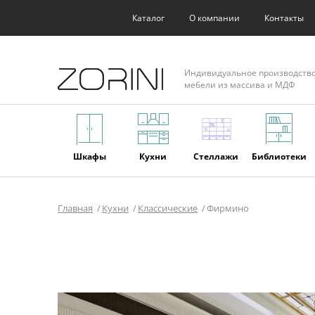
Каталог
О компании
Контакты
Индивидуальное производств
мебели из массива и МДФ
Шкафы
Кухни
Стеллажи
Библиотеки
Главная
Кухни
Классические
Фирмино
Фасады
Торговое
Мягкая
Мебель из
оборудование
мебель
массива