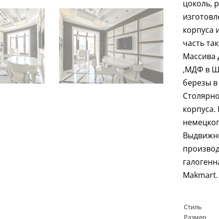
цоколь, 
изготовл
корпуса 
часть та
Массива Д
,МДФ в Ш
березы в
Столярно
корпуса.
немецког
Выдвижны
производ
галогенн
Makmart.
Стиль
Размер