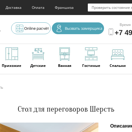
Доставка
Оплата
Франшиза
Проверить состояние 
Время 
Online расчёт
Вызвать замерщика
о
+7 49
Прихожие
Детские
Ванная
Гостиные
Спальни
ть
Элитная
Серванты и
Офис
Наши
Отзывы
мебель
буфеты
последние
работы
Стол для переговоров Шерсть
Описани