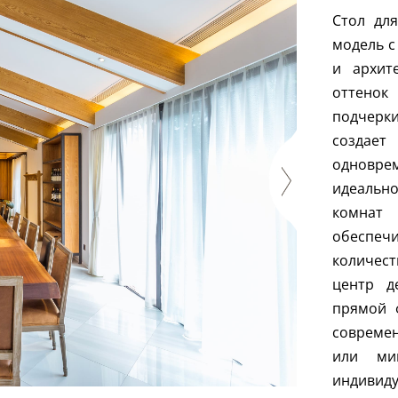
Стол дл
модель с
и архит
оттено
подчерки
создае
одновре
идеальн
комнат
обеспеч
количес
центр д
прямой 
совреме
или мин
индиви