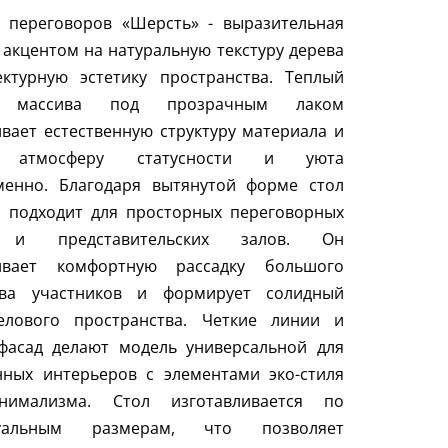
я переговоров «Шерсть» - выразительная
 акцентом на натуральную текстуру дерева
ектурную эстетику пространства. Теплый
к массива под прозрачным лаком
вает естественную структуру материала и
т атмосферу статусности и уюта
менно. Благодаря вытянутой форме стол
о подходит для просторных переговорных
 и представительских залов. Он
ивает комфортную рассадку большого
тва участников и формирует солидный
елового пространства. Четкие линии и
фасад делают модель универсальной для
нных интерьеров с элементами эко-стиля
имализма. Стол изготавливается по
дуальным размерам, что позволяет