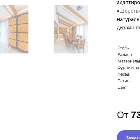
адаптир
«Шерсть»
натураль
дизайн п
Стиль
Размер
Материалы
Фурнитура
Фасад
Патина
Цвет
От
7
Возмо