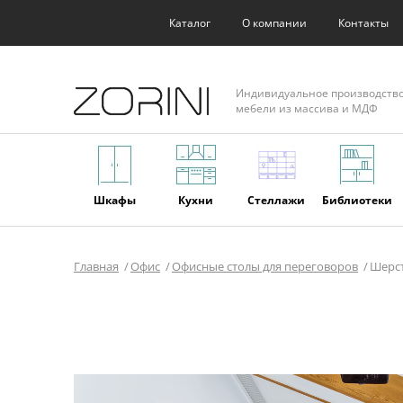
Каталог
О компании
Контакты
Индивидуальное производств
мебели из массива и МДФ
Шкафы
Кухни
Стеллажи
Библиотеки
Главная
Офис
Офисные столы для переговоров
Шерс
Фасады
Торговое
Мягкая
Мебель из
оборудование
мебель
массива