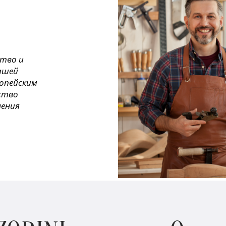
ство и
ашей
ропейским
ество
нения