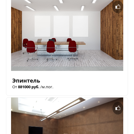
Эпинтель
От
881000 руб.
/м.пог.