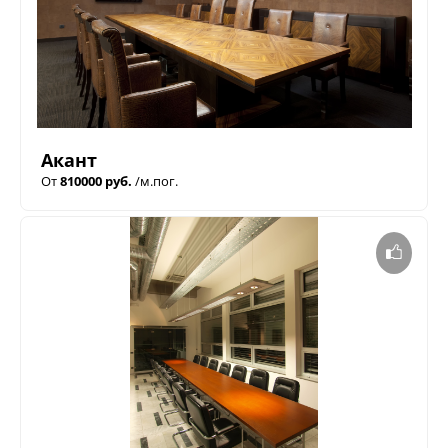
Акант
От
810000 руб.
/м.пог.