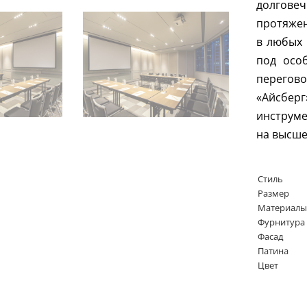
долгове
протяжен
в любых 
под осо
перегов
«Айсбер
инструме
на высше
Стиль
Размер
Материалы
Фурнитура
Фасад
Патина
Цвет