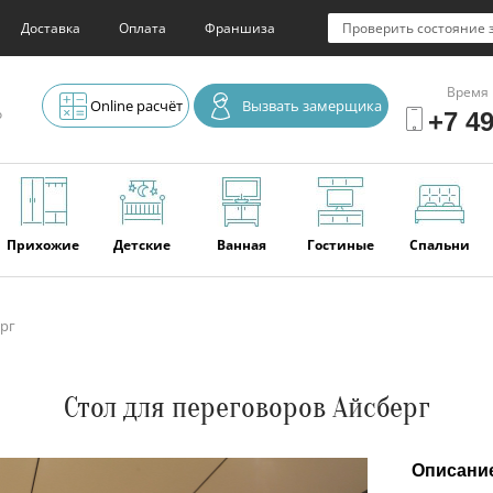
Доставка
Оплата
Франшиза
Проверить состояние 
Время 
Online расчёт
Вызвать замерщика
о
+7 49
Прихожие
Детские
Ванная
Гостиные
Спальни
рг
Элитная
Серванты и
Офис
Наши
Отзывы
мебель
буфеты
последние
работы
Стол для переговоров Айсберг
Описани