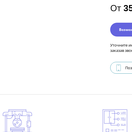
От
3
Возмо
Уточните и
заказав зво
Поз