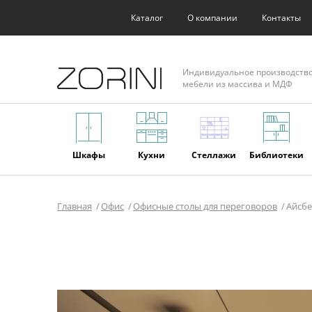
Каталог
О компании
Контакты
Индивидуальное производств
мебели из массива и МДФ
Шкафы
Кухни
Стеллажи
Библиотеки
Главная
Офис
Офисные столы для переговоров
Айсбе
Фасады
Торговое
Мягкая
Мебель из
оборудование
мебель
массива