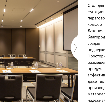
Стол для
функци
перегов
комфорт
Лакони
благоро
создае
подчер
Простор
размещен
продум
эффекти
даже во
произв
материал
надежна