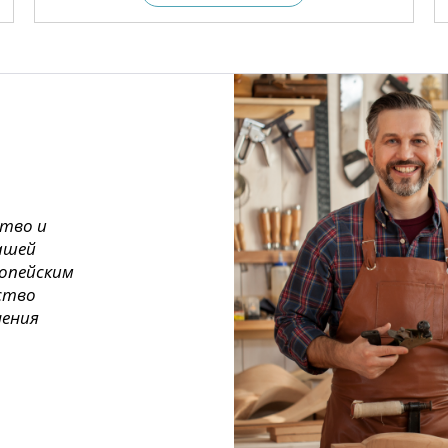
ство и
ашей
ропейским
ество
нения