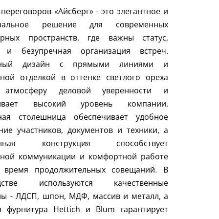
 переговоров «Айсберг» - это элегантное и
ональное решение для современных
орных пространств, где важны статус,
 и безупречная организация встреч.
чный дизайн с прямыми линиями и
дной отделкой в оттенке светлого ореха
т атмосферу деловой уверенности и
кивает высокий уровень компании.
ная столешница обеспечивает удобное
ие участников, документов и техники, а
анная конструкция способствует
вной коммуникации и комфортной работе
 время продолжительных совещаний. В
одстве используются качественные
ы - ЛДСП, шпон, МДФ, массив и металл, а
я фурнитура Hettich и Blum гарантирует