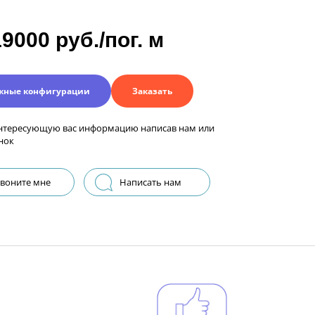
19000 руб./пог. м
жные конфигурации
Заказать
нтересующую вас информацию написав нам или
нок
воните мне
Написать нам