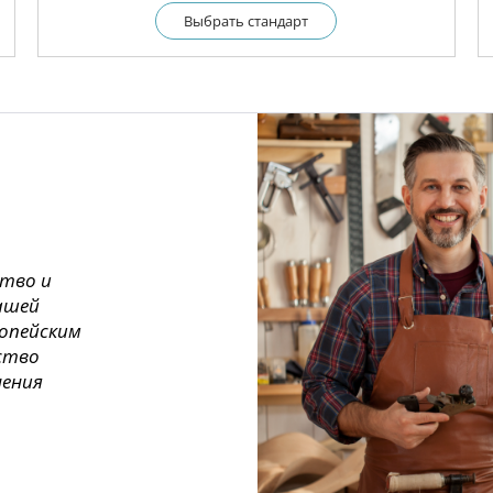
Выбрать cтандарт
ство и
ашей
ропейским
ество
нения