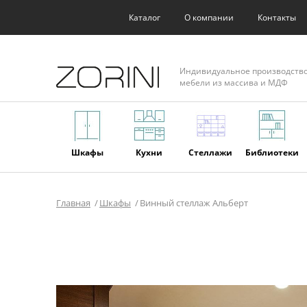
Каталог
О компании
Контакты
Индивидуальное производств
мебели из массива и МДФ
Шкафы
Кухни
Стеллажи
Библиотеки
Главная
Шкафы
Винный стеллаж Альберт
Фасады
Торговое
Мягкая
Мебель из
оборудование
мебель
массива