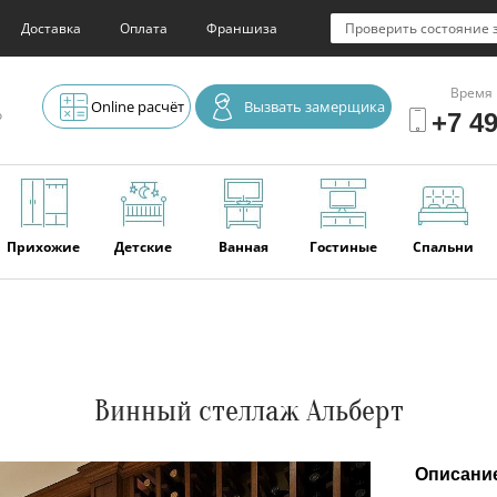
Доставка
Оплата
Франшиза
Проверить состояние 
Время 
Online расчёт
Вызвать замерщика
о
+7 49
Прихожие
Детские
Ванная
Гостиные
Спальни
Элитная
Серванты и
Офис
Наши
Отзывы
мебель
буфеты
последние
работы
Винный стеллаж Альберт
Описани