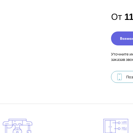
От
1
Возмо
Уточните и
заказав зво
Поз