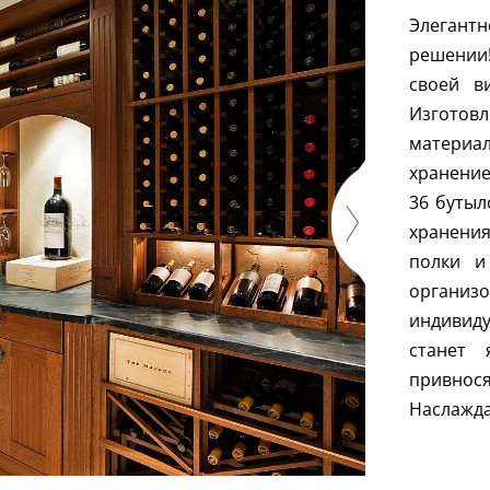
Элеган
решении
своей в
Изгото
материа
хранение
36 бутыл
хранени
полки и
организ
индивид
станет 
привно
Наслажда