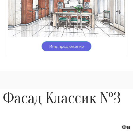
Инд. предложение
Фасад Классик №3
Фас