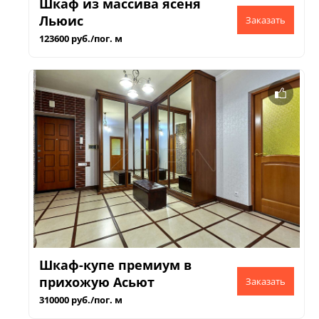
Шкаф из массива ясеня
Льюис
123600 руб./пог. м
Шкаф-купе премиум в
прихожую Асьют
310000 руб./пог. м