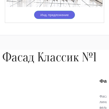
Инд. предложение
Фасад Классик №1
Фас
Фасад
лини
велич