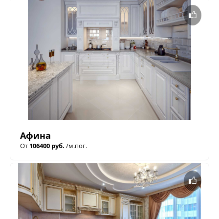
Афина
От
106400 руб.
/м.пог.