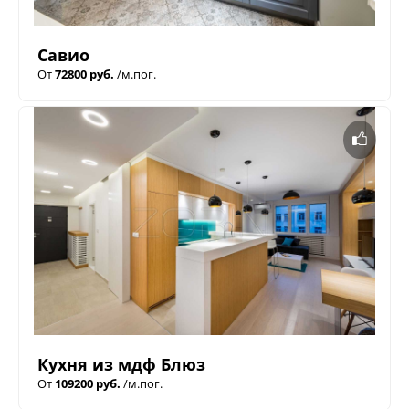
Савио
От
72800 руб.
/м.пог.
Кухня из мдф Блюз
От
109200 руб.
/м.пог.