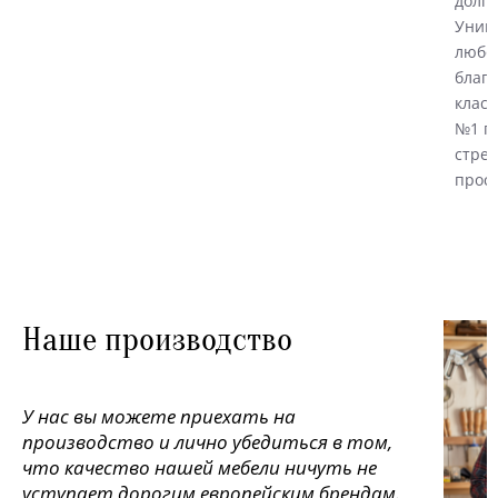
долго
Униве
любой
благо
класс
№1 по
стрем
прост
Наше производство
У нас вы можете приехать на
производство и лично убедиться в том,
что качество нашей мебели ничуть не
уступает дорогим европейским брендам.