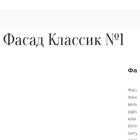
Фасад Классик №1
Фас
Фасад
лини
велич
идеа
или н
Испо
натур