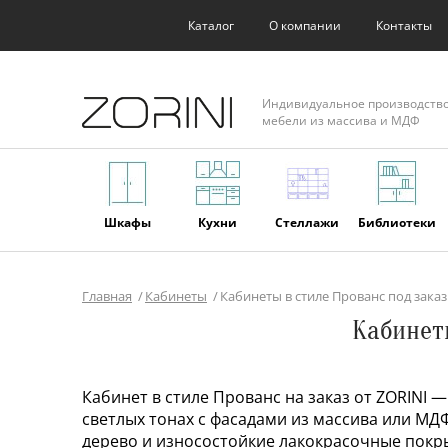
Каталог
О компании
Контакты
Индивидуальное производств
мебели из массива и МДФ
Шкафы
Кухни
Стеллажи
Библиотеки
Главная
Кабинеты
Кабинеты в стиле Прованс под зака
Фасады
Торговое
Мягкая
Мебель из
Кабинет
оборудование
мебель
массива
Кабинет в стиле Прованс на заказ от ZORINI
светлых тонах с фасадами из массива или МД
дерево и износостойкие лакокрасочные покр