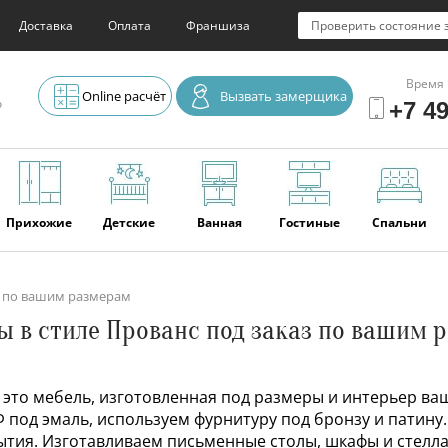
Доставка
Оплата
Франшиза
Проверить состояние 
Время 
Online расчёт
Вызвать замерщика
о
+7 49
Прихожие
Детские
Ванная
Гостиные
Спальни
з по вашим размерам
Элитная
Серванты и
Офис
Наши
Отзывы
ы в стиле Прованс под заказ по вашим 
мебель
буфеты
последние
работы
 — это мебель, изготовленная под размеры и интерьер в
Ф под эмаль, используем фурнитуру под бронзу и патин
ытия. Изготавливаем письменные столы, шкафы и стелла