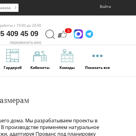
Войти
заказа
работы с 10:00 до 20:00
0
5 409 45 09
перезвонить мне
Гардероб
Кабинеты
Комоды
Показать все
размерам
ашего дома. Мы разрабатываем проекты в
у. В производстве применяем натуральное
жи, адаптируя Прованс под планировку