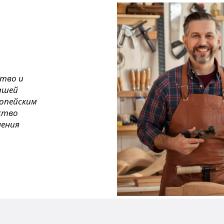
ство и
ашей
ропейским
ество
нения