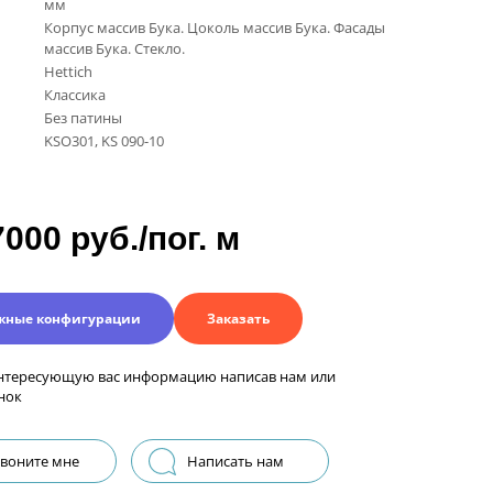
мм
Корпус массив Бука. Цоколь массив Бука. Фасады
массив Бука. Стекло.
Hettich
Классика
Без патины
KSO301, KS 090-10
7000 руб./пог. м
жные конфигурации
Заказать
нтересующую вас информацию написав нам или
нок
воните мне
Написать нам