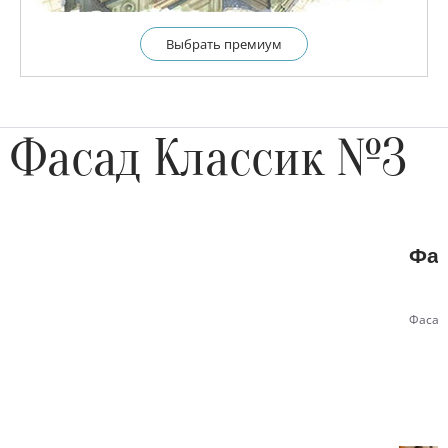
Выбрать премиум
Фасад Классик №3
Фас
Фасад