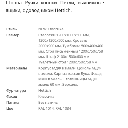
Шпона. Ручки кнопки. Петли, выдвижные
ящики, с доводчиком
Hettich
.
Стиль
NEW Классика
Размер
Стеллажи 1200х1000х500 мм,
1200х1200х500 мм, Кровать
2000х900 мм, Тумбочка 500х400х400
мм, Стол письменный 1200х750х758
мм, Шкаф 2100х1500х600 мм,
Туалетный стол 1200х750х758 мм.
Материалы
Корпус МДФ в эмали. Цоколь МДФ
в эмали. Карниз массив Бука. Фасад
МДФ в эмаль, Столешницы МДФ
эмаль 60 мм. Зеркало.
Фурнитура
Hettich
Фасад
Классика
Патина
Без патины
Цвет
RAL 1014, RAL 1034