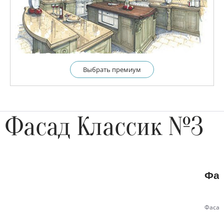
Выбрать премиум
Фасад Классик №3
Фас
Фасад