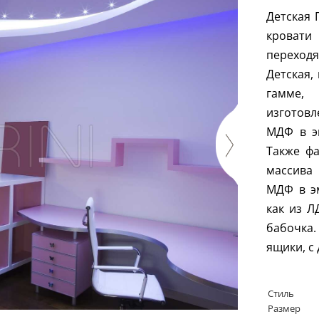
Детская 
кроват
переходя
Детская,
гамме,
изготовл
МДФ в э
Также фа
массива 
МДФ в э
как из Л
бабочка.
ящики, с
Стиль
Размер