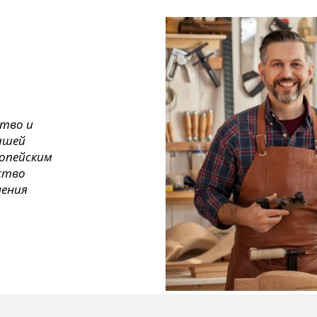
ство и
ашей
ропейским
ество
нения