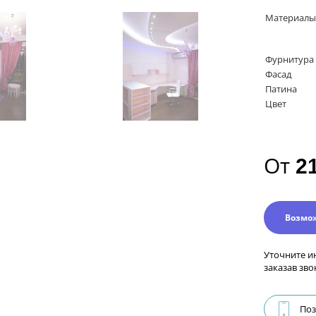
Материалы
Фурнитура
Фасад
Патина
Цвет
От
2
Возмо
Уточните и
заказав зво
Поз