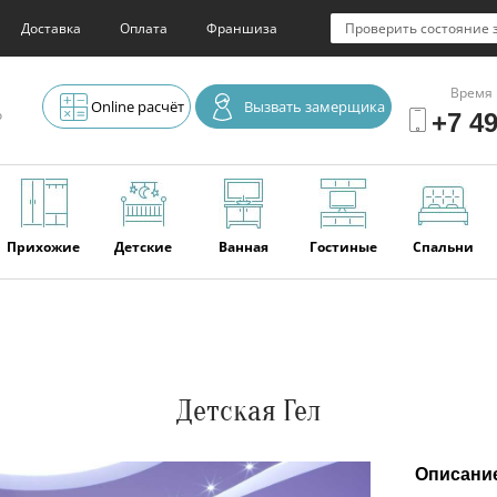
Доставка
Оплата
Франшиза
Проверить состояние 
Время 
Online расчёт
Вызвать замерщика
о
+7 49
Прихожие
Детские
Ванная
Гостиные
Спальни
Элитная
Серванты и
Офис
Наши
Отзывы
мебель
буфеты
последние
работы
Детская Гел
Описани