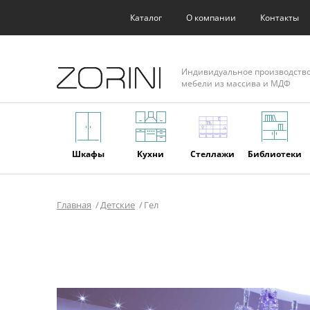
Каталог
О компании
Контакты
Индивидуальное производств
мебели из массива и МДФ
Шкафы
Кухни
Стеллажи
Библиотеки
Главная
Детские
Гел
Фасады
Торговое
Мягкая
Мебель из
оборудование
мебель
массива