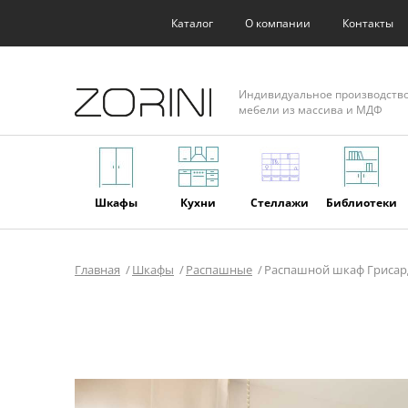
Каталог
О компании
Контакты
Индивидуальное производств
мебели из массива и МДФ
Шкафы
Кухни
Стеллажи
Библиотеки
Главная
Шкафы
Распашные
Распашной шкаф Грисар
Фасады
Торговое
Мягкая
Мебель из
оборудование
мебель
массива