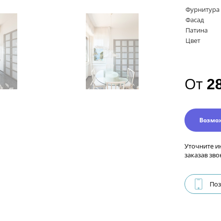
Фурнитура
Фасад
Патина
Цвет
От
2
Возмо
Уточните и
заказав зво
Поз