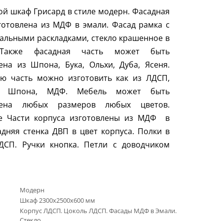
й шкаф Грисард в стиле модерн. Фасадная
готовлена из МДФ в эмали. Фасад рамка с
альными раскладками, стекло крашенное в
 Также фасадная часть может быть
ена из Шпона, Бука, Ольхи, Дуба, Ясеня.
ую часть можно изготовить как из ЛДСП,
а, Шпона, МДФ. Мебель может быть
лена любых размеров любых цветов.
е Части корпуса изготовлены из МДФ в
адняя стенка ДВП в цвет корпуса. Полки в
ДСП. Ручки кнопка. Петли с доводчиком
Модерн
Шкаф 2300х2500х600 мм
Корпус ЛДСП. Цоколь ЛДСП. Фасады МДФ в Эмали.
Стекло