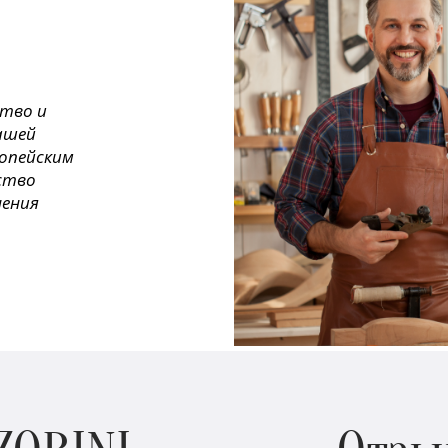
ство и
ашей
ропейским
ество
нения