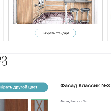
Выбрать cтандарт
№3
Фасад Классик №3
брать другой цвет
Фасад Классик №3