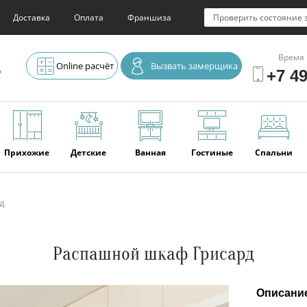
Доставка
Оплата
Франшиза
Проверить состояние 
Время 
Online расчёт
Вызвать замерщика
о
+7 49
Прихожие
Детские
Ванная
Гостиные
Спальни
д
Элитная
Серванты и
Офис
Наши
Отзывы
мебель
буфеты
последние
работы
Распашной шкаф Грисард
Описани