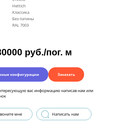
Hettich
Классика
Без патины
RAL 7003
80000 руб./пог. м
жные конфигурации
Заказать
нтересующую вас информацию написав нам или
нок
воните мне
Написать нам