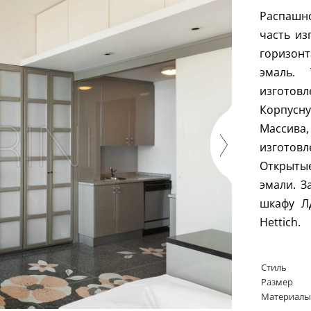
Распашно
часть из
горизонт
эмаль.
изготовл
Корпусн
Массив
изготов
Открыты
эмали. З
шкафу Л
Hettich
.
Стиль
Размер
Материалы