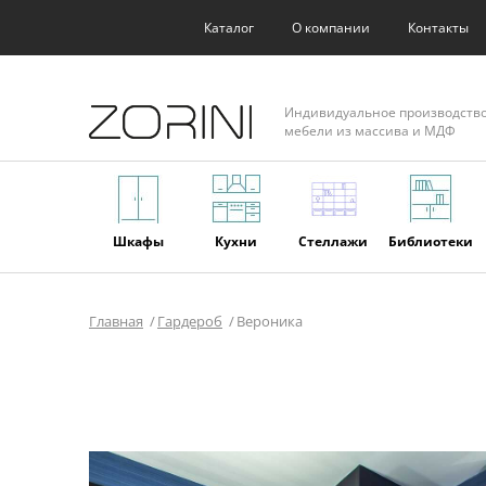
Каталог
О компании
Контакты
Индивидуальное производств
мебели из массива и МДФ
Шкафы
Кухни
Стеллажи
Библиотеки
Главная
Гардероб
Вероника
Фасады
Торговое
Мягкая
Мебель из
оборудование
мебель
массива