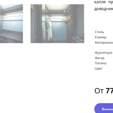
капля п
доводчи
Стиль
Размер
Материалы
Фурнитура
Фасад
Патина
Цвет
От
7
Возмо