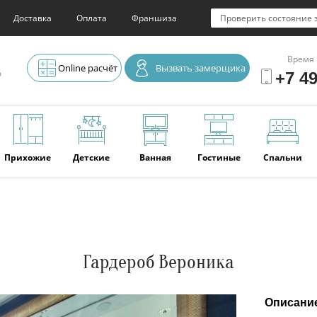
Доставка
Оплата
Франшиза
Проверить состояние 
Время 
Online расчёт
Вызвать замерщика
о
+7 49
Прихожие
Детские
Ванная
Гостиные
Спальни
Элитная
Серванты и
Офис
Наши
Отзывы
мебель
буфеты
последние
работы
Гардероб Вероника
Описани