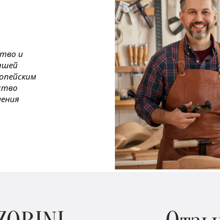
ство и
ашей
ропейским
ество
нения