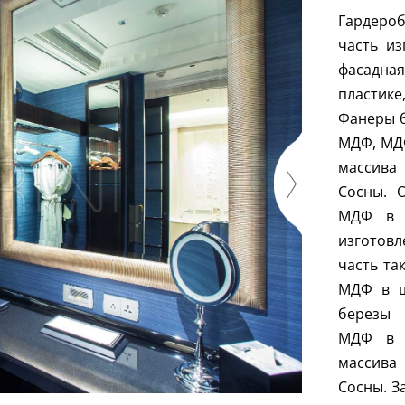
Гардероб
часть и
фасадная
пластик
Фанеры 
МДФ, МДФ
массива 
Сосны. 
МДФ в ш
изготов
часть та
МДФ в ш
березы
МДФ в И
массива 
Сосны. З