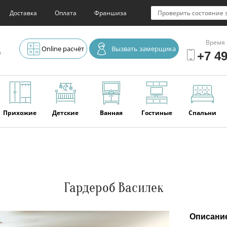
Доставка
Оплата
Франшиза
Проверить состояние 
Время 
Online расчёт
Вызвать замерщика
о
+7 49
Прихожие
Детские
Ванная
Гостиные
Спальни
Элитная
Серванты и
Офис
Наши
Отзывы
мебель
буфеты
последние
работы
Гардероб Василек
Описани