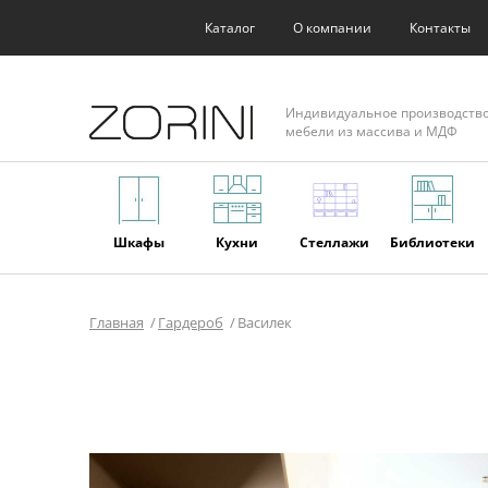
Каталог
О компании
Контакты
Индивидуальное производств
мебели из массива и МДФ
Шкафы
Кухни
Стеллажи
Библиотеки
Главная
Гардероб
Василек
Фасады
Торговое
Мягкая
Мебель из
оборудование
мебель
массива