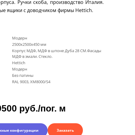
орпуса. Ручки скоба, производство Италия.
ые ящики с доводчиком фирмы
Hettich
.
Модерн
2500х2500х450 мм
Корпус МДФ, МДФ в шпоне Дуба 28 CM.Фасады
МДФ в эмали. Стекло.
Hettich
Модерн
Без патины
RAL 9003, XM8000/S4
9500 руб./пог. м
жные конфигурации
Заказать