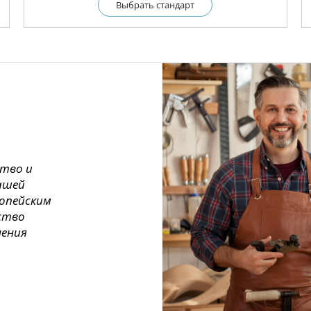
Выбрать cтандарт
ство и
ашей
ропейским
ество
нения