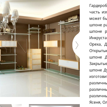
Гардероб
часть из
может бы
шпоне ра
шпоне р
Инкруст
Ореха, Д
Открыты
шпоне 
Закрыты
шпоне Д
изготов
различны
различн
различны
Ясеня, О