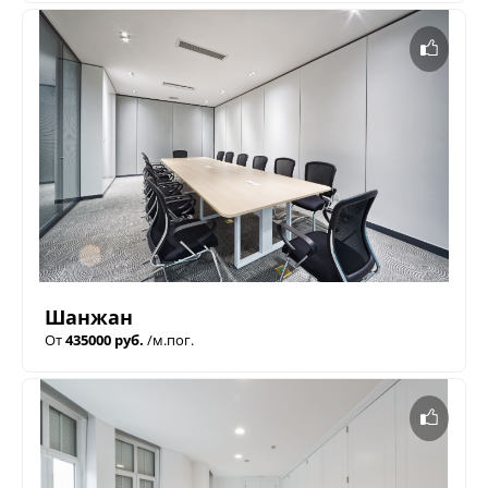
Шанжан
От
435000 руб.
/м.пог.