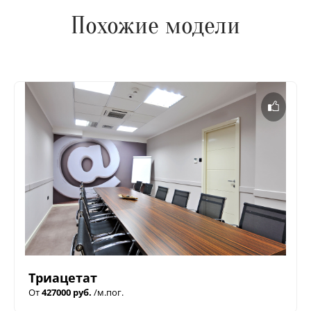
Похожие модели
Триацетат
От
427000 руб.
/м.пог.