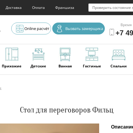
Доставка
Оплата
Франшиза
Проверить состояние 
Время 
Online расчёт
Вызвать замерщика
о
+7 49
Прихожие
Детские
Ванная
Гостиные
Спальни
ц
Элитная
Серванты и
Офис
Наши
Отзывы
мебель
буфеты
последние
работы
Стол для переговоров Фильц
Описани