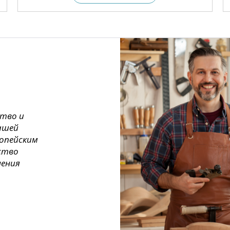
ство и
ашей
ропейским
ество
нения