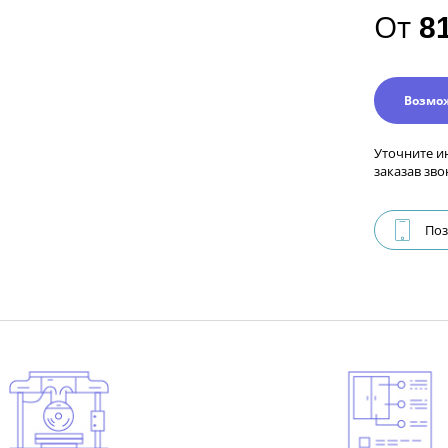
От
8
Возмо
Уточните и
заказав зво
Поз