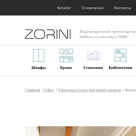
Каталог
О компании
Контакты
Индивидуальное производств
мебели из массива и МДФ
Шкафы
Кухни
Стеллажи
Библиотеки
Главная
Офис
Офисные столы для переговоров
Филь
Фасады
Торговое
Мягкая
Мебель из
оборудование
мебель
массива