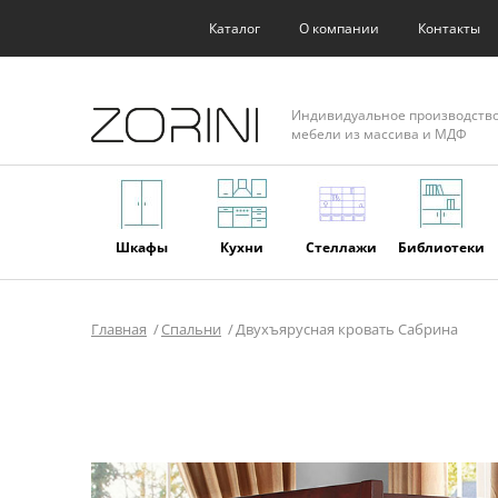
Каталог
О компании
Контакты
Индивидуальное производств
мебели из массива и МДФ
Шкафы
Кухни
Стеллажи
Библиотеки
Главная
Спальни
Двухъярусная кровать Сабрина
Фасады
Торговое
Мягкая
Мебель из
оборудование
мебель
массива