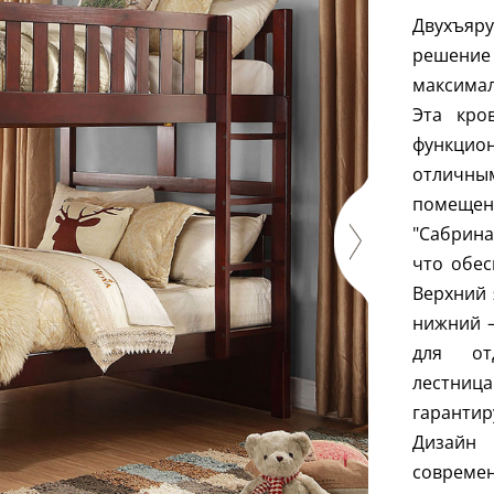
Двухъяру
решение
максима
Эта кро
функцио
отличны
помещени
"Сабрина
что обес
Верхний 
нижний —
для от
лестни
гаранти
Дизайн
совреме