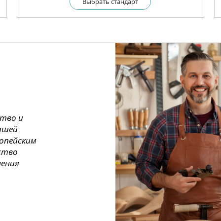
Выбрать cтандарт
ство и
ашей
ропейским
ество
нения