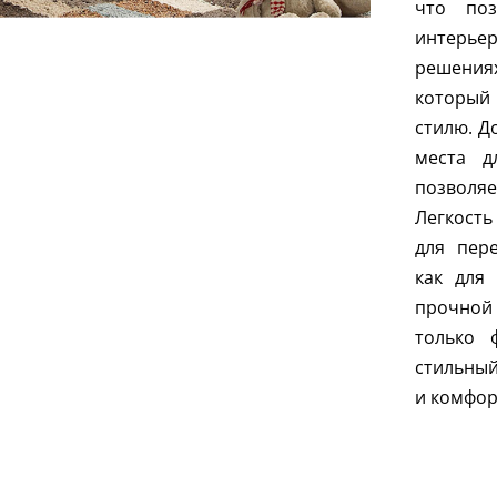
что поз
интерье
решениях
который
стилю. Д
места д
позволя
Легкость
для пер
как для 
прочной 
только 
стильный
и комфор