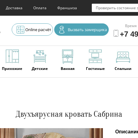
Доставка
Оплата
Франшиза
Проверить состояние 
Время 
Online расчёт
Вызвать замерщика
о
+7 49
Прихожие
Детские
Ванная
Гостиные
Спальни
Элитная
Серванты и
Офис
Наши
Отзывы
мебель
буфеты
последние
работы
Двухъярусная кровать Сабрина
Описани