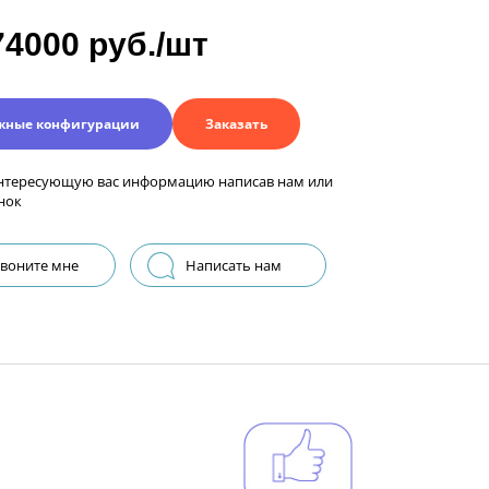
74000 руб./шт
жные конфигурации
Заказать
нтересующую вас информацию написав нам или
нок
воните мне
Написать нам