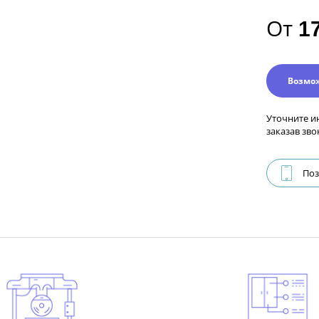
От
1
Возмо
Уточните и
заказав зво
Поз