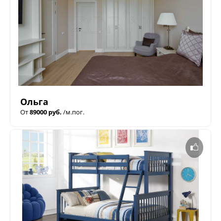
Ольга
От
89000 руб.
/м.пог.