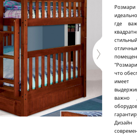
Розмари
идеальн
где важ
квадрат
стильный
отличны
помещени
"Розмари
что обес
имеет 
выдержив
важно 
оборуд
гаранти
Дизайн
совреме