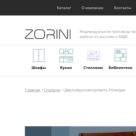
Каталог
О компании
Контакты
Индивидуальное производств
мебели из массива и МДФ
Шкафы
Кухни
Стеллажи
Библиотеки
Главная
Спальни
Двухъярусная кровать Розмари
Фасады
Торговое
Мягкая
Мебель из
оборудование
мебель
массива