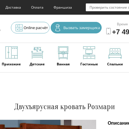
Доставка
Оплата
Франшиза
Проверить состояние 
Время 
Online расчёт
Вызвать замерщика
о
+7 49
Прихожие
Детские
Ванная
Гостиные
Спальни
Элитная
Серванты и
Офис
Наши
Отзывы
мебель
буфеты
последние
работы
Двухъярусная кровать Розмари
Описани