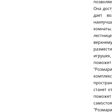
позволяе
Она дост
дает во
наилучш
комнат
лестнице
верхне
размест
игрушек
поможе
"Розмар
комплек
простра
станет о
поможет 
самостоя
"Розмар