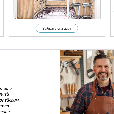
Выбрать cтандарт
ство и
ашей
ропейским
ество
нения