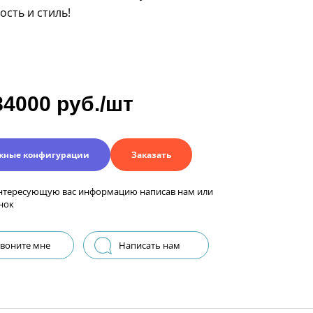
ость и стиль!
84000 руб./шт
жные конфигурации
Заказать
нтересующую вас информацию написав нам или
нок
воните мне
Написать нам