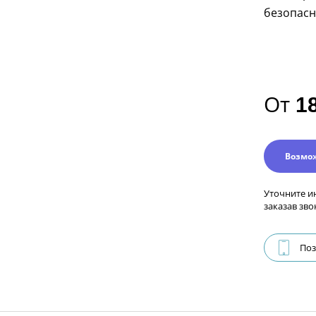
безопасн
От
1
Возмо
Уточните и
заказав зво
Поз