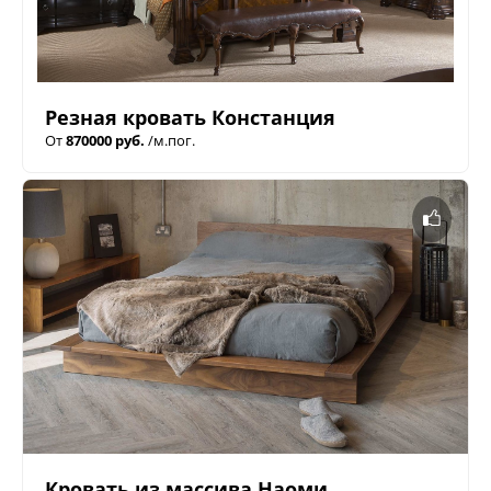
Резная кровать Констанция
От
870000 руб.
/м.пог.
Кровать из массива Наоми