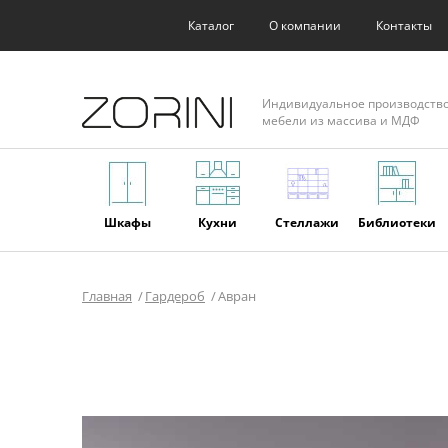
Каталог
О компании
Контакты
Индивидуальное производств
мебели из массива и МДФ
Шкафы
Кухни
Стеллажи
Библиотеки
Главная
Гардероб
Авран
Фасады
Торговое
Мягкая
Мебель из
оборудование
мебель
массива