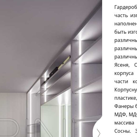
Гардеро
часть из
наполнен
быть изг
различны
различн
различны
Ясеня, 
корпуса
части к
Корпусну
пластик
Фанеры 
МДФ, МДФ
массива 
Сосны. 