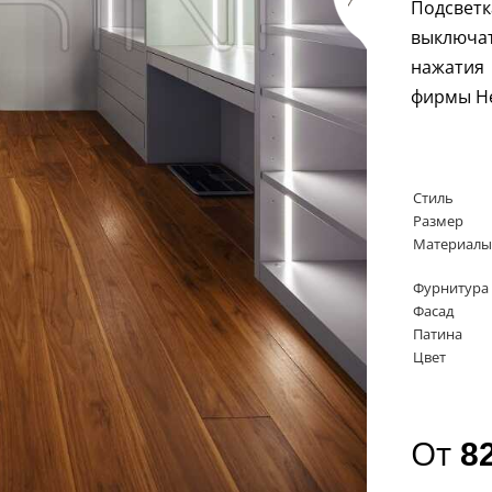
Подсве
выключат
нажатия 
фирмы
H
Стиль
Размер
Материалы
Фурнитура
Фасад
Патина
Цвет
От
8