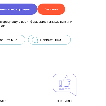
жные конфигурации
Заказать
нтересующую вас информацию написав нам или
нок
воните мне
Написать нам
ВАРЕ
ОТЗЫВЫ