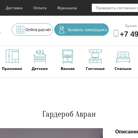
Доставка
Оплата
Франшиза
Проверить состояние 
Время 
Online расчёт
Вызвать замерщика
о
+7 49
Прихожие
Детские
Ванная
Гостиные
Спальни
Элитная
Серванты и
Офис
Наши
Отзывы
мебель
буфеты
последние
работы
Гардероб Авран
Описани