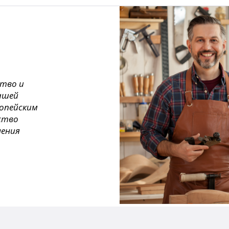
ство и
ашей
ропейским
ество
нения