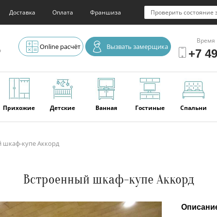
Доставка
Оплата
Франшиза
Проверить состояние 
Время 
Online расчёт
Вызвать замерщика
о
+7 49
Прихожие
Детские
Ванная
Гостиные
Спальни
 шкаф-купе Аккорд
Элитная
Серванты и
Офис
Наши
Отзывы
мебель
буфеты
последние
работы
Встроенный шкаф-купе Аккорд
Описани