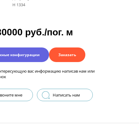
H 1334
30000 руб./пог. м
жные конфигурации
Заказать
нтересующую вас информацию написав нам или
нок
воните мне
Написать нам