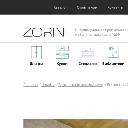
Каталог
О компании
Контакты
Индивидуальное производств
мебели из массива и МДФ
Шкафы
Кухни
Стеллажи
Библиотеки
Главная
Шкафы
Встроенные шкафы-купе
Встроенный
Фасады
Торговое
Мягкая
Мебель из
оборудование
мебель
массива