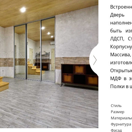
Встроен
Дверь 
наполне
быть из
ЛДСП, С
Корпусн
Массив
изготов
Открыты
МДФ в эм
Полки в 
Стиль
Размер
Материалы
Фурнитура
Фасад