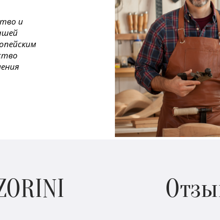
ство и
ашей
ропейским
ество
нения
ZORINI
Отзы