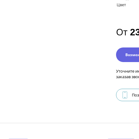
Цвет
От
2
Возмо
Уточните и
заказав зво
Поз