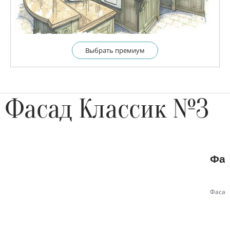
Выбрать премиум
Фасад Классик №3
Фас
Фасад