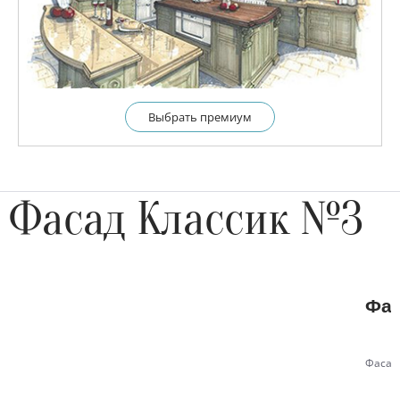
Выбрать премиум
Фасад Классик №3
Фас
Фасад