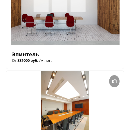
Эпинтель
От
881000 руб.
/м.пог.