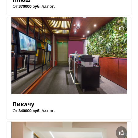
От
370000 руб.
/м.пог.
Пикачу
От
340000 руб.
/м.пог.