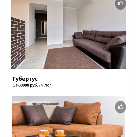
Губертус
От
60000 руб.
/м.пог.