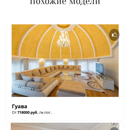
Похожие модели
Гуава
От
718000 руб.
/м.пог.