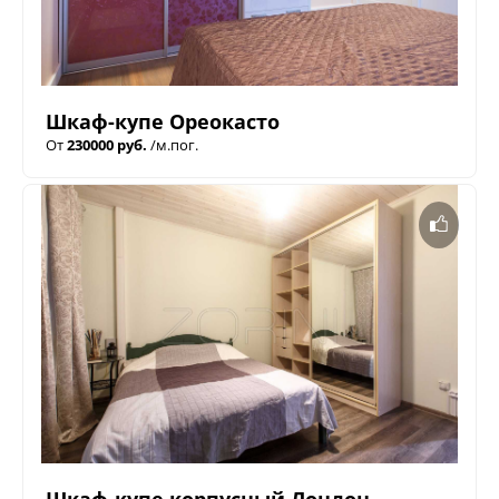
Шкаф-купе Ореокасто
От
230000 руб.
/м.пог.
Шкаф-купе корпусный Лондон