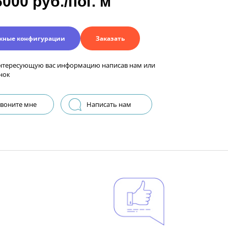
6000 руб./пог. м
жные конфигурации
Заказать
нтересующую вас информацию написав нам или
нок
воните мне
Написать нам