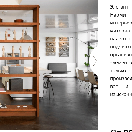
Элегантн
Наоми 
интерьер
матери
надежн
подчеркн
организ
элементо
только 
произвед
вас и 
изысканн