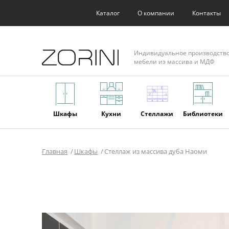
Каталог
О компании
Контакты
Индивидуальное производств
мебели из массива и МДФ
Шкафы
Кухни
Стеллажи
Библиотеки
Главная
Шкафы
Стеллаж из массива дуба Наоми
Фасады
Торговое
Мягкая
Мебель из
оборудование
мебель
массива