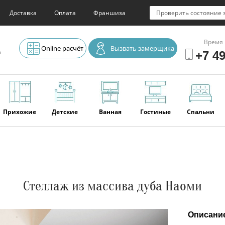
Доставка
Оплата
Франшиза
Проверить состояние 
Время 
Online расчёт
Вызвать замерщика
о
+7 49
Прихожие
Детские
Ванная
Гостиные
Спальни
Элитная
Серванты и
Офис
Наши
Отзывы
мебель
буфеты
последние
работы
Стеллаж из массива дуба Наоми
Описани