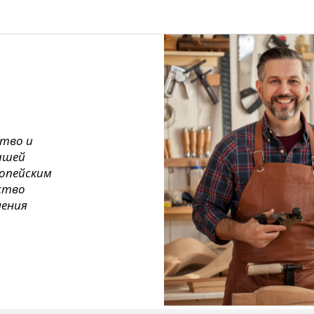
ство и
ашей
ропейским
ество
нения