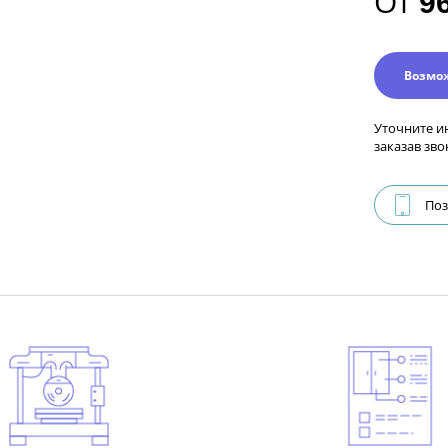
От
9
Возмо
Уточните и
заказав зво
Поз